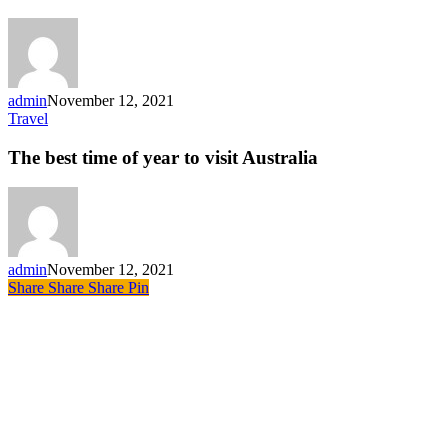
festival
lineup
admin
November 12, 2021
The
Travel
best
time
The best time of year to visit Australia
of
year
to
visit
Australia
admin
November 12, 2021
Share
Share
Share
Share
Pin