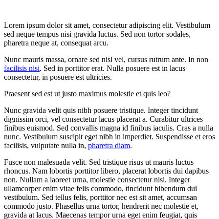
Lorem ipsum dolor sit amet, consectetur adipiscing elit. Vestibulum
sed neque tempus nisi gravida luctus. Sed non tortor sodales,
pharetra neque at, consequat arcu.
Nunc mauris massa, ornare sed nisl vel, cursus rutrum ante. In non
facilisis nisi
. Sed in porttitor erat. Nulla posuere est in lacus
consectetur, in posuere est ultricies.
Praesent sed est ut justo maximus molestie et quis leo?
Nunc gravida velit quis nibh posuere tristique. Integer tincidunt
dignissim orci, vel consectetur lacus placerat a. Curabitur ultrices
finibus euismod. Sed convallis magna id finibus iaculis. Cras a nulla
nunc. Vestibulum suscipit eget nibh in imperdiet. Suspendisse et eros
facilisis, vulputate nulla in,
pharetra diam
.
Fusce non malesuada velit. Sed tristique risus ut mauris luctus
rhoncus. Nam lobortis porttitor libero, placerat lobortis dui dapibus
non. Nullam a laoreet urna, molestie consectetur nisi. Integer
ullamcorper enim vitae felis commodo, tincidunt bibendum dui
vestibulum. Sed tellus felis, porttitor nec est sit amet, accumsan
commodo justo. Phasellus urna tortor, hendrerit nec molestie et,
gravida at lacus. Maecenas tempor urna eget enim feugiat, quis