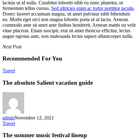
lacinia ut id nulla. Curabitur lobortis nibh eu nunc pharetra, ut
fermentum tellus cursus.
Sed ultricies enim ac tortor porttitor iaculis
.
Donec laoreet accumsan magna, sit amet pulvinar nibh bibendum
eu. Morbi eget orci non magna lobortis porta ut ut lacus. Aenean
commodo ante sit amet ante finibus hendrerit. Aenean mattis eu velit
vitae placerat. Etiam suscipit, erat sit amet rhoncus efficitur, lectus
augue egestas ante, non malesuada lectus sapien ullamcorper nulla.
Next Post
Recommended For You
The
Travel
absolute
Salient
The absolute Salient vacation guide
vacation
guide
admin
November 12, 2021
The
Travel
summer
music
The summer music festival lineup