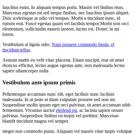
faucibus enim. In aliquam tempus porta. Mauris vel finibus risus.
Maecenas egestas mi sed neque finibus, nec faucibus ipsum aliquet.
Duis scelerisque at odio vel tempus. Morbi a tincidunt nunc, id
rutrum erat. Fusce egestas quam vel facilisis tempor.Morbi non orci
elementum, sollicitudin mauris laoreet, luctus est. Donec in mi
lorem.
Vestibulum at ligula odio.
Nam posuere commodo ligula, et
tincidunt tellus
.
Aenean mattis eu velit vitae placerat. Etiam suscipit, erat sit amet
rhoncus efficitur, lectus augue egestas ante, non malesuada lectus
sapien ullamcorper nulla
Vestibulum ante ipsum primis
Pellentesque accumsan nunc elit, eget facilisis nunc facilisis
malesuada. In ut justo at diam vulputate posuere sed non mi.
Suspendisse mollis ipsum eget orci pulvinar, sit amet accumsan nibh
fermentum. Vivamus auctor
eleifend mi
, ac lacinia sapien ornare
pulvinar. Suspendisse finibus eu turpis vel porttitor. Maecenas
blandit tincidunt magna vel semper.
nteger non commodo purus. Aliquam vel mauris vitae turpis volutpat