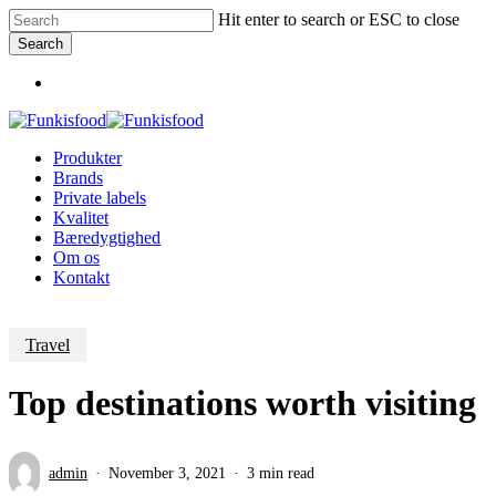
Skip
Hit enter to search or ESC to close
to
Search
main
Close
content
Menu
Search
Menu
Produkter
Brands
Private labels
Kvalitet
Bæredygtighed
Om os
Kontakt
Travel
Top destinations worth visiting
admin
November 3, 2021
3 min read