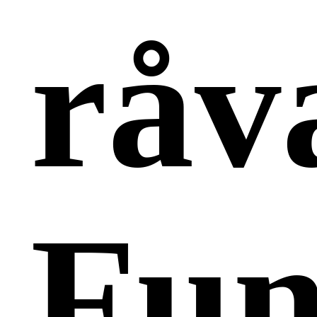
råv
Fun