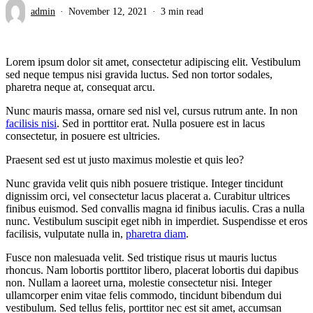
admin
November 12, 2021
3 min read
Lorem ipsum dolor sit amet, consectetur adipiscing elit. Vestibulum
sed neque tempus nisi gravida luctus. Sed non tortor sodales,
pharetra neque at, consequat arcu.
Nunc mauris massa, ornare sed nisl vel, cursus rutrum ante. In non
facilisis nisi
. Sed in porttitor erat. Nulla posuere est in lacus
consectetur, in posuere est ultricies.
Praesent sed est ut justo maximus molestie et quis leo?
Nunc gravida velit quis nibh posuere tristique. Integer tincidunt
dignissim orci, vel consectetur lacus placerat a. Curabitur ultrices
finibus euismod. Sed convallis magna id finibus iaculis. Cras a nulla
nunc. Vestibulum suscipit eget nibh in imperdiet. Suspendisse et eros
facilisis, vulputate nulla in,
pharetra diam
.
Fusce non malesuada velit. Sed tristique risus ut mauris luctus
rhoncus. Nam lobortis porttitor libero, placerat lobortis dui dapibus
non. Nullam a laoreet urna, molestie consectetur nisi. Integer
ullamcorper enim vitae felis commodo, tincidunt bibendum dui
vestibulum. Sed tellus felis, porttitor nec est sit amet, accumsan