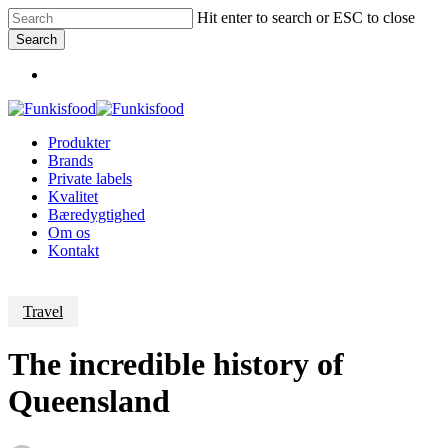
Skip
Hit enter to search or ESC to close
to
Search
main
Close
content
Menu
Search
Menu
Produkter
Brands
Private labels
Kvalitet
Bæredygtighed
Om os
Kontakt
Travel
The incredible history of
Queensland