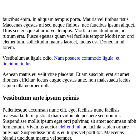
faucibus enim. In aliquam tempus porta. Mauris vel finibus risus.
Maecenas egestas mi sed neque finibus, nec faucibus ipsum aliquet.
Duis scelerisque at odio vel tempus. Morbi a tincidunt nunc, id
rutrum erat. Fusce egestas quam vel facilisis tempor.Morbi non orci
elementum, sollicitudin mauris laoreet, luctus est. Donec in mi
lorem.
Vestibulum at ligula odio.
Nam posuere commodo ligula, et
tincidunt tellus
.
Aenean mattis eu velit vitae placerat. Etiam suscipit, erat sit amet
rhoncus efficitur, lectus augue egestas ante, non malesuada lectus
sapien ullamcorper nulla
Vestibulum ante ipsum primis
Pellentesque accumsan nunc elit, eget facilisis nunc facilisis
malesuada. In ut justo at diam vulputate posuere sed non mi.
Suspendisse mollis ipsum eget orci pulvinar, sit amet accumsan nibh
fermentum. Vivamus auctor
eleifend mi
, ac lacinia sapien ornare
pulvinar. Suspendisse finibus eu turpis vel porttitor. Maecenas
blandit tincidunt magna vel semper.