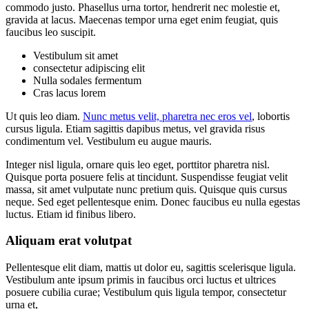
commodo justo. Phasellus urna tortor, hendrerit nec molestie et,
gravida at lacus. Maecenas tempor urna eget enim feugiat, quis
faucibus leo suscipit.
Vestibulum sit amet
consectetur adipiscing elit
Nulla sodales fermentum
Cras lacus lorem
Ut quis leo diam.
Nunc metus velit, pharetra nec eros vel
, lobortis
cursus ligula. Etiam sagittis dapibus metus, vel gravida risus
condimentum vel. Vestibulum eu augue mauris.
Integer nisl ligula, ornare quis leo eget, porttitor pharetra nisl.
Quisque porta posuere felis at tincidunt. Suspendisse feugiat velit
massa, sit amet vulputate nunc pretium quis. Quisque quis cursus
neque. Sed eget pellentesque enim. Donec faucibus eu nulla egestas
luctus. Etiam id finibus libero.
Aliquam erat volutpat
Pellentesque elit diam, mattis ut dolor eu, sagittis scelerisque ligula.
Vestibulum ante ipsum primis in faucibus orci luctus et ultrices
posuere cubilia curae; Vestibulum quis ligula tempor, consectetur
urna et,