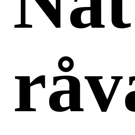
Nat
råv