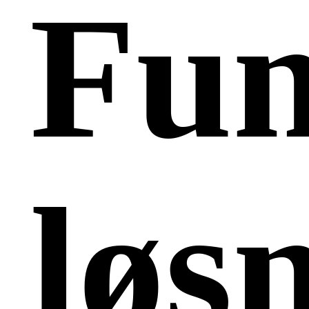
Fun
løs