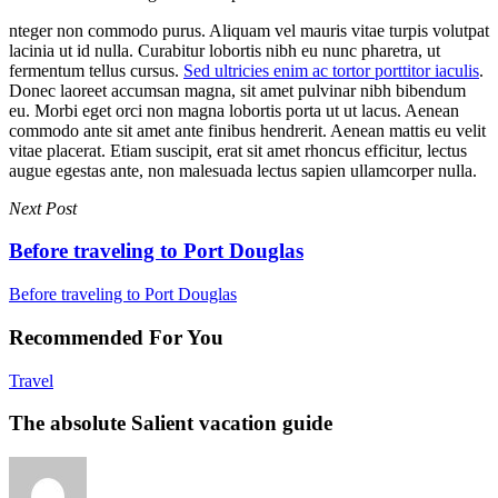
nteger non commodo purus. Aliquam vel mauris vitae turpis volutpat
lacinia ut id nulla. Curabitur lobortis nibh eu nunc pharetra, ut
fermentum tellus cursus.
Sed ultricies enim ac tortor porttitor iaculis
.
Donec laoreet accumsan magna, sit amet pulvinar nibh bibendum
eu. Morbi eget orci non magna lobortis porta ut ut lacus. Aenean
commodo ante sit amet ante finibus hendrerit. Aenean mattis eu velit
vitae placerat. Etiam suscipit, erat sit amet rhoncus efficitur, lectus
augue egestas ante, non malesuada lectus sapien ullamcorper nulla.
Next Post
Before traveling to Port Douglas
Before traveling to Port Douglas
Recommended For You
The
Travel
absolute
Salient
The absolute Salient vacation guide
vacation
guide