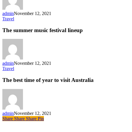
admin
November 12, 2021
The
Travel
summer
music
The summer music festival lineup
festival
lineup
admin
November 12, 2021
The
Travel
best
time
The best time of year to visit Australia
of
year
to
visit
Australia
admin
November 12, 2021
Share
Share
Share
Share
Pin